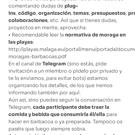
comentando dudas de
plug-
ins
,
código
,
organización
,
temas
,
presupuestos
,
pr
colaboraciones
, etc. Así que si tienes dudas,
proyectos en mente, aprovecha.
• Recomendable leer la
normativa de moraga en
las playas
:
http://playas.malaga.eu/portal/menu/portada/docu
moragas-barbacoas.pdf
En el canal de
Telegram
(sino estás, pide
invitación a un miembro o pídelo por privado y
te lo enviamos, para evitar bots) estamos
organizando los detalles, de los que iremos
informando también por aquí.
Aún así, sino puedes seguir la conversación en
Telegram,
cada participante debe traer la
comida y bebida que consumiría él/ella
para
hacer en barbacoa o ya preparada. Tampoco os
paséis que luego siempre sobra.