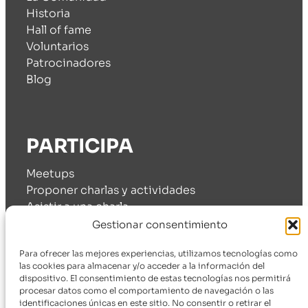
Historia
Hall of fame
Voluntarios
Patrocinadores
Blog
PARTICIPA
Meetups
Proponer charlas y actividades
Asistir a una charla
Cómo patrocinarnos
Gestionar consentimiento
Para ofrecer las mejores experiencias, utilizamos tecnologías como
las cookies para almacenar y/o acceder a la información del
dispositivo. El consentimiento de estas tecnologías nos permitirá
SÍGUENOS
procesar datos como el comportamiento de navegación o las
identificaciones únicas en este sitio. No consentir o retirar el