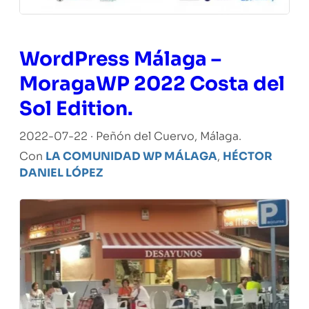
WordPress Málaga –
MoragaWP 2022 Costa del
Sol Edition.
2022-07-22 · Peñón del Cuervo, Málaga.
Con
LA COMUNIDAD WP MÁLAGA
,
HÉCTOR
DANIEL LÓPEZ