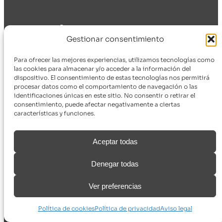
CONÓCENOS
Gestionar consentimiento
La Comunidad
Para ofrecer las mejores experiencias, utilizamos tecnologías como
Historia
las cookies para almacenar y/o acceder a la información del
Hall of fame
dispositivo. El consentimiento de estas tecnologías nos permitirá
procesar datos como el comportamiento de navegación o las
Voluntarios
identificaciones únicas en este sitio. No consentir o retirar el
Patrocinadores
consentimiento, puede afectar negativamente a ciertas
Blog
características y funciones.
Aceptar todas
PARTICIPA
Denegar todas
Meetups
Ver preferencias
Proponer charlas y actividades
Asistir a una charla
Política de cookies
Política de privacidad
Aviso legal
Cómo patrocinarnos