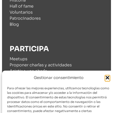
Historia
Hall of fame
Voluntarios
Patrocinadores
Blog
PARTICIPA
Meetups
Proponer charlas y actividades
Asistir a una charla
Cómo patrocinarnos
Gestionar consentimiento
Para ofrecer las mejores experiencias, utilizamos tecnologías como
las cookies para almacenar y/o acceder a la información del
dispositivo. El consentimiento de estas tecnologías nos permitirá
SÍGUENOS
procesar datos como el comportamiento de navegación o las
identificaciones únicas en este sitio. No consentir o retirar el
consentimiento, puede afectar negativamente a ciertas
Telegram