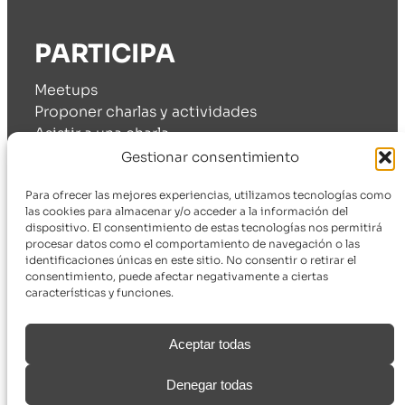
PARTICIPA
Meetups
Proponer charlas y actividades
Asistir a una charla
Cómo patrocinarnos
Gestionar consentimiento
Para ofrecer las mejores experiencias, utilizamos tecnologías como
las cookies para almacenar y/o acceder a la información del
dispositivo. El consentimiento de estas tecnologías nos permitirá
SÍGUENOS
procesar datos como el comportamiento de navegación o las
identificaciones únicas en este sitio. No consentir o retirar el
consentimiento, puede afectar negativamente a ciertas
Telegram
características y funciones.
Discord
Meetup
Youtube
Aceptar todas
Twitter
Denegar todas
Linkedin