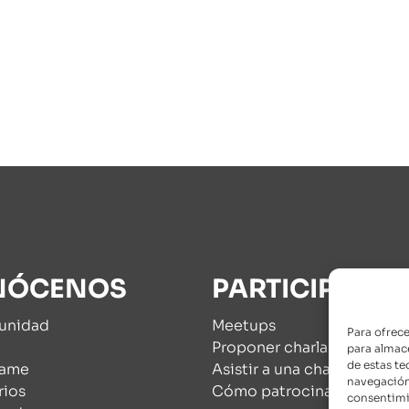
NÓCENOS
PARTICIPA
unidad
Meetups
Para ofrece
a
Proponer charlas y activid
para almace
de estas t
fame
Asistir a una charla
navegación 
rios
Cómo patrocinarnos
consentimie