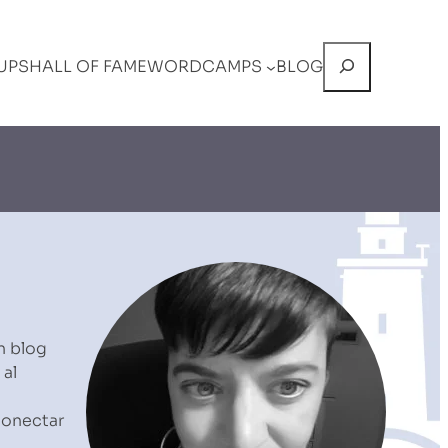
Buscar
UPS
HALL OF FAME
WORDCAMPS
BLOG
n blog
 al
conectar