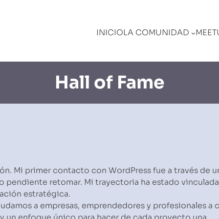
INICIO
LA COMUNIDAD
MEET
Hall of Fame
ón. Mi primer contacto con WordPress fue a través de u
go pendiente retomar. Mi trayectoria ha estado vinculada
cación estratégica.
ayudamos a empresas, emprendedores y profesionales a 
y un enfoque único para hacer de cada proyecto una