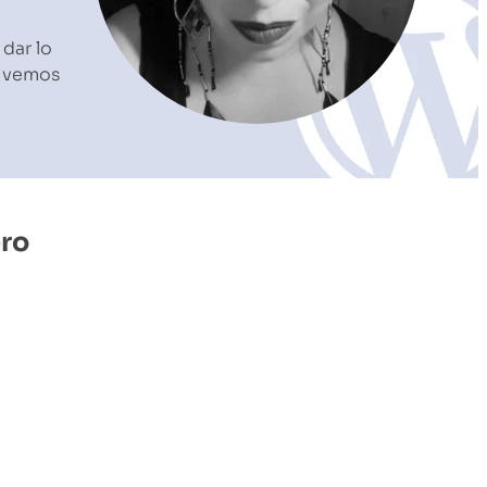
dar lo
s vemos
ero