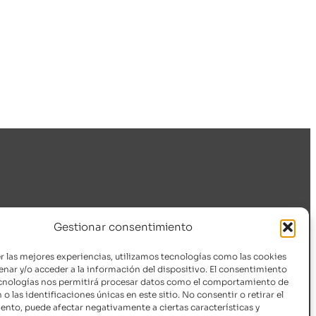
SÍGUENOS
Gestionar consentimiento
Telegram
r las mejores experiencias, utilizamos tecnologías como las cookies
ades
Discord
nar y/o acceder a la información del dispositivo. El consentimiento
ecnologías nos permitirá procesar datos como el comportamiento de
Meetup
o las identificaciones únicas en este sitio. No consentir o retirar el
Youtube
nto, puede afectar negativamente a ciertas características y