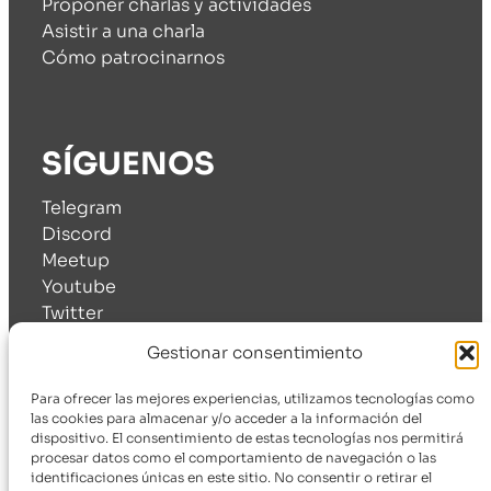
Proponer charlas y actividades
Asistir a una charla
Cómo patrocinarnos
SÍGUENOS
Telegram
Discord
Meetup
Youtube
Twitter
Linkedin
Gestionar consentimiento
© 2024 WordPress Málaga Meetup.
Sobre esta web
.
Para ofrecer las mejores experiencias, utilizamos tecnologías como
Aviso legal
Política de privacidad
Cookies
las cookies para almacenar y/o acceder a la información del
dispositivo. El consentimiento de estas tecnologías nos permitirá
procesar datos como el comportamiento de navegación o las
identificaciones únicas en este sitio. No consentir o retirar el