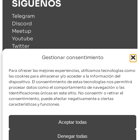
SÍGUENOS
Telegram
Discord
Meetup
Youtube
Twitter
Linkedin
Gestionar consentimiento
© 2024 WordPress Málaga Meetup.
Sobre esta web
.
Para ofrecer las mejores experiencias, utilizamos tecnologías como
Aviso legal
Política de privacidad
Cookies
las cookies para almacenar y/o acceder a la información del
dispositivo. El consentimiento de estas tecnologías nos permitirá
procesar datos como el comportamiento de navegación o las
identificaciones únicas en este sitio. No consentir o retirar el
consentimiento, puede afectar negativamente a ciertas
características y funciones.
Aceptar todas
Denegar todas