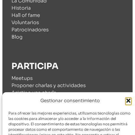
La Comunidad
Historia
Hall of fame
Voluntarios
Patrocinadores
Blog
PARTICIPA
Meetups
Proponer charlas y actividades
Asistir a una charla
Cómo patrocinarnos
Gestionar consentimiento
Para ofrecer las mejores experiencias, utilizamos tecnologías como
las cookies para almacenar y/o acceder a la información del
dispositivo. El consentimiento de estas tecnologías nos permitirá
SÍGUENOS
procesar datos como el comportamiento de navegación o las
identificaciones únicas en este sitio. No consentir o retirar el