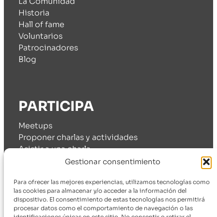
La Comunidad
Historia
Hall of fame
Voluntarios
Patrocinadores
Blog
PARTICIPA
Meetups
Proponer charlas y actividades
Asistir a una charla
Cómo patrocinarnos
Gestionar consentimiento
Para ofrecer las mejores experiencias, utilizamos tecnologías como
las cookies para almacenar y/o acceder a la información del
dispositivo. El consentimiento de estas tecnologías nos permitirá
SÍGUENOS
procesar datos como el comportamiento de navegación o las
identificaciones únicas en este sitio. No consentir o retirar el