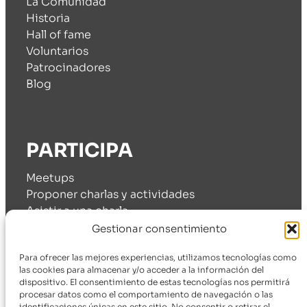
La Comunidad
Historia
Hall of fame
Voluntarios
Patrocinadores
Blog
PARTICIPA
Meetups
Proponer charlas y actividades
Asistir a una charla
Cómo patrocinarnos
Gestionar consentimiento
Para ofrecer las mejores experiencias, utilizamos tecnologías como
las cookies para almacenar y/o acceder a la información del
dispositivo. El consentimiento de estas tecnologías nos permitirá
SÍGUENOS
procesar datos como el comportamiento de navegación o las
identificaciones únicas en este sitio. No consentir o retirar el